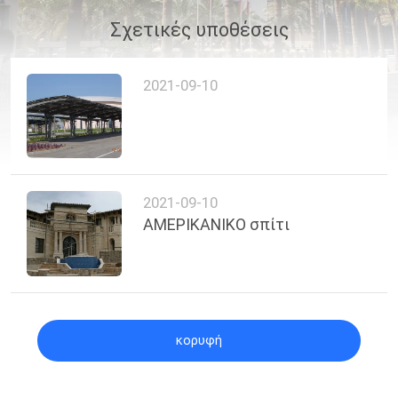
ΈΛΕΓΧΟΣ
Σχετικές υποθέσεις
ΜΑΣ
2021-09-10
ΕΛΆΤΕ
ΣΕ
ΕΠΑΦΉ
ΜΕ
2021-09-10
ΑΜΕΡΙΚΑΝΙΚΟ σπίτι
ΕΙΔΉΣΕΙΣ
ΠΕΡΙΠΤΏΣΕΙΣ
κορυφή
SITEMAP